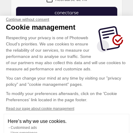
conectarse
Continue without consent
Al hacer clic sobre este botón, acepta las
Cookie management
condiciones de utilización
de Photoweb Cloud
Respecting your privacy is one of Photoweb
Cloud's priorities. We use cookies to ensure
the reliability of our services, to measure our
¿No tiene acceso a este espacio? Haga clic aquí
performance and to analyse our traffic. Some
of our partners may also collect this data and will use cookies to
Solicitar un acceso
measure ad performance and customize ads.
You can change your mind at any time by visiting our "privacy
¿Quieres conectarte a otro espacio? haga clic aquí
policy" and "cookie management" pages.
To modify your preferences afterwards, click on the 'Cookie
Cambiar de espacio
Preferences' link located in the page footer.
Read our page about cookie management
Condiciones Generales de Utilización
Here’s why we use cookies.
Política de confidencialidad
Customised ads