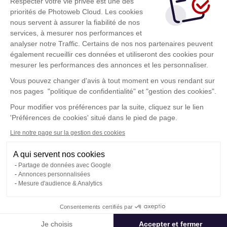
Se connecter
Respecter votre vie privée est une des
priorités de Photoweb Cloud. Les cookies
En cliquant sur ce bouton vous acceptez les
nous servent à assurer la fiabilité de nos
conditions d'utilisations
de Photoweb Cloud
services, à mesurer nos performances et
analyser notre Traffic. Certains de nos nos partenaires peuvent
également recueillir ces données et utiliseront des cookies pour
mesurer les performances des annonces et les personnaliser.
Vous avez été invité ? Cliquez-ici
Vous pouvez changer d'avis à tout moment en vous rendant sur
Je suis invité
nos pages "politique de confidentialité" et "gestion des cookies".
Pour modifier vos préférences par la suite, cliquez sur le lien
'Préférences de cookies' situé dans le pied de page.
Lire notre page sur la gestion des cookies
A qui servent nos cookies
Conditions Générales d'Utilisation
Partage de données avec Google
Politique de confidentialité
Annonces personnalisées
Contact
Mesure d'audience & Analytics
Consentements certifiés par
© Photoweb SAS groupe Exacompta-Clairefontaine 2026
Je choisis
Accepter et fermer